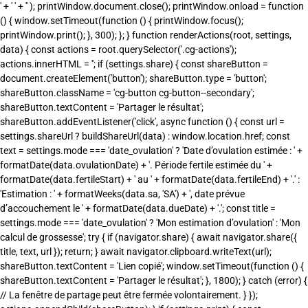
' + '
' + '' ); printWindow.document.close(); printWindow.onload = function () { window.setTimeout(function () { printWindow.focus(); printWindow.print(); }, 300); }; } function renderActions(root, settings, data) { const actions = root.querySelector('.cg-actions'); actions.innerHTML = ''; if (settings.share) { const shareButton = document.createElement('button'); shareButton.type = 'button'; shareButton.className = 'cg-button cg-button--secondary'; shareButton.textContent = 'Partager le résultat'; shareButton.addEventListener('click', async function () { const url = settings.shareUrl ? buildShareUrl(data) : window.location.href; const text = settings.mode === 'date_ovulation' ? 'Date d’ovulation estimée : ' + formatDate(data.ovulationDate) + '. Période fertile estimée du ' + formatDate(data.fertileStart) + ' au ' + formatDate(data.fertileEnd) + '.' : 'Estimation : ' + formatWeeks(data.sa, 'SA') + ', date prévue d’accouchement le ' + formatDate(data.dueDate) + '.'; const title = settings.mode === 'date_ovulation' ? 'Mon estimation d’ovulation' : 'Mon calcul de grossesse'; try { if (navigator.share) { await navigator.share({ title, text, url }); return; } await navigator.clipboard.writeText(url); shareButton.textContent = 'Lien copié'; window.setTimeout(function () { shareButton.textContent = 'Partager le résultat'; }, 1800); } catch (error) { // La fenêtre de partage peut être fermée volontairement. } }); actions.appendChild(shareButton); } if (settings.print) { const printButton = document.createElement('button'); printButton.type = 'button'; printButton.className = 'cg-button cg-button--secondary'; printButton.textContent = 'Imprimer'; printButton.addEventListener('click', function () { printCalculator(root); }); actions.appendChild(printButton); } if (settings.pdf) { const pdfButton = document.createElement('button'); pdfButton.type = 'button'; pdfButton.className = 'cg-button cg-button--primary'; pdfButton.textContent = 'Exporter en PDF'; pdfButton.title = 'Choisissez « Enregistrer au format PDF » dans la fenêtre d’impression.'; pdfButton.addEventListener('click', function () { printCalculator(root); }); actions.appendChild(pdfButton); } } function buildShareUrl(data) { const url = new URL(window.location.href); url.searchParams.set('cg_method', data.method); url.searchParams.set('cg_date', toIso(data.inputDate)); if (data.cycleLength) { url.searchParams.set('cg_cycle', String(data.cycleLength)); } else { url.searchParams.delete('cg_cycle'); } if (data.method === 'fiv') { url.searchParams.set('cg_fiv', data.fivType); } else { url.searchParams.delete('cg_fiv'); } url.hash = ''; return url.toString(); } function renderCalendar(root, settings, data) { const calendar = root.querySelector('.cg-calendar'); if (!settings.calendar || !data.lmp) { calendar.hidden = true; return; } calendar.hidden = false; const weeksContainer = root.querySelector('.cg-calendar__weeks'); const selectedContainer = root.querySelector('.cg-calendar__selected'); const previousButton = root.querySelector('.cg-calendar-prev'); const nextButton = root.querySelector('.cg-calendar-next'); const totalSaWeeks = 43; const weeksPerPage = 15; const pageCount = Math.ceil(totalSaWeeks / weeksPerPage); const currentSaWeek = clamp( data.sa.weeks + 1, 1, totalSaWeeks ); let selectedSaWeek = currentSaWeek; let page = Math.floor((currentSaWeek - 1) / weeksPerPage); function selectWeek(saWeek) { selectedSaWeek = saWeek; const start = addDays(data.lmp, (saWeek - 1) * 7); const end = addDays(start, 6); const sgWeek = getSgWeekFromSaWeek(saWeek); const link = buildWeekUrl(settings, sgWeek); selectedContainer.innerHTML = ''; const text = document.createElement('p'); const strong = document.createElement('strong'); strong.textContent = 'Semaine ' + saWeek + ' SA :'; text.appendChild(strong); text.appendChild( document.createTextNode( ' du ' + formatDate(start) + ' au ' + formatDate(end) + '.' ) ); selectedContainer.appendChild(text); if (link && sgWeek !== null) { const paragraph = document.createElement('p'); const anchor = document.createElement('a'); anchor.href = link; anchor.textContent = 'Découvrir la semaine ' + sgWeek + ' de grossesse'; paragraph.appendChild(anchor); selectedContainer.appendChild(paragraph); } else { const paragraph = document.createElement('p'); paragraph.textContent = 'La conception théorique n’a pas encore eu lieu à ce stade du calendrier.'; selectedContainer.appendChild(paragraph); } renderPage(); } function renderPage() { weeksContainer.innerHTML = ''; const startWeek = page * weeksPerPage + 1; const endWeek = Math.min( startWeek + weeksPerPage - 1, totalSaWeeks ); for (let week = startWeek; week <= endWeek; week += 1) { const start = addDays(data.lmp, (week - 1) * 7); const button = document.createElement('button'); const number = document.createElement('strong'); button.type = 'button'; button.className = 'cg-calendar-week-button'; number.textContent = week; button.appendChild(number); button.appendChild( document.createTextNode(formatShortDate(start)) ); if (week === currentSaWeek) { button.classList.add('is-current'); } if (week === selectedSaWeek) { button.classList.add('is-selected'); } button.setAttribute( 'aria-label', 'Semaine ' + week + ' SA, à partir du ' + formatDate(start) ); button.addEventListener('click', function () { selectWeek(week); }); weeksContainer.appendChild(button); } previousButton.disabled = page <= 0; nextButton.disabled = page >= pageCount - 1; } previousButton.onclick = function () { page = Math.max(0, page - 1); renderPage(); }; nextButton.onclick = function () { page = Math.min(pageCount - 1, page + 1); renderPage(); }; selectWeek(currentSaWeek); } function renderWeekDetail(root, settings, data) { const container = root.querySelector('.cg-week-detail'); if (!settings.weekDetail || data.gestationalDays < 0) { container.hidden = true; return; } const currentSaWeek = clamp( data.sa.weeks + 1, 1, 43 ); const currentSgWeek = getSgWeekFromSaWeek(currentSaWeek); const url = buildWeekUrl(settings, currentSgWeek); container.hidden = false; container.innerHTML = ''; const paragraph = document.createElement('p'); const strong = document.createElement('strong'); strong.textContent = currentSaWeek + 'e semaine d’aménorrhée'; paragraph.appendChild( document.createTextNode( 'Vous êtes actuellement dans votre ' ) ); paragraph.appendChild(strong); paragraph.appendChild(document.createTextNode('.')); container.appendChild(paragraph); if (url && currentSgWeek !== null) { const linkParagraph = document.createElement('p'); const link = document.createElement('a'); link.href = url; link.textContent = 'Voir les informations sur la semaine ' + currentSgWeek + ' de grossesse'; linkParagraph.appendChild(link); container.appendChild(linkParagraph); } } function renderPregnancyResult(root, settings, data) { const results = root.querySelector('.cg-results'); const grid = root.querySelector('.cg-results__grid'); const badge = root.querySelector('.cg-results__badge'); const progressBlock = root.querySelector('.cg-progress-block'); const progress = root.querySelector('.cg-progress'); const progressBar = progress.querySelector('span'); const progressValue = root.querySelector('.cg-progress-value'); const detail = root.querySelector('.cg-calculation-detail'); const note = root.querySelector('.cg-specific-note'); grid.innerHTML = ''; const trimester = getTrimester(data.sa.weeks); const approximateMonth = getApproximateMonth(data.sa.weeks); const progressPercent = clamp( Math.round( (Math.max(0, data.gestationalDays) / 280) * 100 ), 0, 100 ); badge.textContent = getMethodName( data.method, data.fivType ); grid.appendChild( createResultCard( 'Semaines d’aménorrhée', formatWeeks(data.sa, 'SA'), 'Comptées depuis le premier jour des dernières règles', true ) ); grid.appendChild( createResultCard( 'Semaines de grossesse', data.sg ? formatWeeks(data.sg, 'SG') : 'Pas encore atteintes', 'Comptées depuis la conception estimée', false ) ); grid.appendChild( createResultCard( 'Date prévue d’accouchement', formatDate(data.dueDate), 'Date théorique', true ) ); grid.appendChild( createResultCard( 'Période actuelle', trimester, approximateMonth + 'e mois approximatif', false ) ); grid.appendChild( createResultCard( 'Conception estimée', formatDate(data.conception), 'Estimation mathématique', false ) ); grid.appendChild( createResultCard( 'Début théorique', formatDate(data.lmp), 'Premier jour des dernières règles estimé', false ) ); grid.appendChild( createResultCard( data.remainingDays >= 0 ? 'Temps restant estimé' : 'Dépassement théorique', Math.abs(data.remainingDays) + ' jours', data.remainingDays >= 0 ? 'Avant la date prévue' : 'Depuis la date prévue', false ) ); grid.appendChild( createResultCard( 'Progression', progressPercent + ' %', 'Sur une base théorique de 40 SA', false