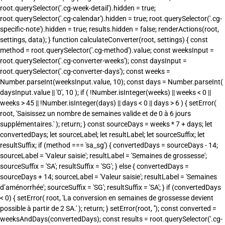
root.querySelector('.cg-week-detail').hidden = true;
root.querySelector('.cg-calendar').hidden = true; root.querySelector('.cg-
specific-note').hidden = true; results.hidden = false; renderActions(root,
settings, data); } function calculateConverter(root, settings) { const
method = root.querySelector('.cg-method').value; const weeksInput =
root.querySelector('.cg-converter-weeks'); const daysInput =
root.querySelector('.cg-converter-days'); const weeks =
Number.parseInt(weeksInput.value, 10); const days = Number.parseInt(
daysInput.value || '0', 10 ); if ( !Number.isInteger(weeks) || weeks < 0 ||
weeks > 45 || !Number.isInteger(days) || days < 0 || days > 6 ) { setError(
root, 'Saisissez un nombre de semaines valide et de 0 à 6 jours
supplémentaires.' ); return; } const sourceDays = weeks * 7 + days; let
convertedDays; let sourceLabel; let resultLabel; let sourceSuffix; let
resultSuffix; if (method === 'sa_sg') { convertedDays = sourceDays - 14;
sourceLabel = 'Valeur saisie'; resultLabel = 'Semaines de grossesse';
sourceSuffix = 'SA'; resultSuffix = 'SG'; } else { convertedDays =
sourceDays + 14; sourceLabel = 'Valeur saisie'; resultLabel = 'Semaines
d’aménorrhée'; sourceSuffix = 'SG'; resultSuffix = 'SA'; } if (convertedDays
< 0) { setError( root, 'La conversion en semaines de grossesse devient
possible à partir de 2 SA.' ); return; } setError(root, ''); const converted =
weeksAndDays(convertedDays); const results = root.querySelector('.cg-