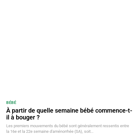
BÉBÉ
À partir de quelle semaine bébé commence-t-
il à bouger ?
Les premiers mouvements du bébé sont généralement ressentis entre
la 16e et la 22e semaine d'aménorrhée (SA), soit...