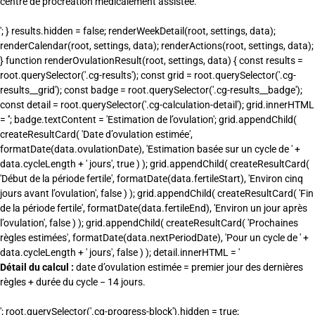
centre de procréation médicalement assistée.
'; } results.hidden = false; renderWeekDetail(root, settings, data);
renderCalendar(root, settings, data); renderActions(root, settings, data);
} function renderOvulationResult(root, settings, data) { const results =
root.querySelector('.cg-results'); const grid = root.querySelector('.cg-
results__grid'); const badge = root.querySelector('.cg-results__badge');
const detail = root.querySelector('.cg-calculation-detail'); grid.innerHTML
= ''; badge.textContent = 'Estimation de l’ovulation'; grid.appendChild(
createResultCard( 'Date d’ovulation estimée',
formatDate(data.ovulationDate), 'Estimation basée sur un cycle de ' +
data.cycleLength + ' jours', true ) ); grid.appendChild( createResultCard(
'Début de la période fertile', formatDate(data.fertileStart), 'Environ cinq
jours avant l’ovulation', false ) ); grid.appendChild( createResultCard( 'Fin
de la période fertile', formatDate(data.fertileEnd), 'Environ un jour après
l’ovulation', false ) ); grid.appendChild( createResultCard( 'Prochaines
règles estimées', formatDate(data.nextPeriodDate), 'Pour un cycle de ' +
data.cycleLength + ' jours', false ) ); detail.innerHTML = '
Détail du calcul :
date d’ovulation estimée = premier jour des dernières
règles + durée du cycle − 14 jours.
'; root.querySelector('.cg-progress-block').hidden = true;